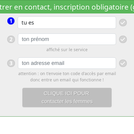
rer en contact, inscription obligatoire (
1
2
affiché sur le service
3
attention : on t'envoie ton code d'accès par email
donc entre un email qui fonctionne !
CLIQUE ICI POUR
contacter les femmes