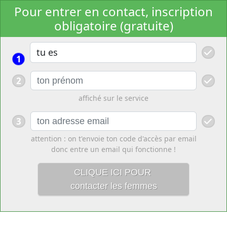
Pour entrer en contact, inscription
obligatoire (gratuite)
1
2
affiché sur le service
3
attention : on t'envoie ton code d'accès par email
donc entre un email qui fonctionne !
CLIQUE ICI POUR
contacter les femmes