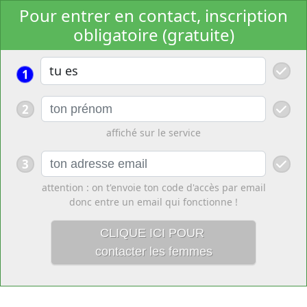
Pour entrer en contact, inscription
obligatoire (gratuite)
1
2
affiché sur le service
3
attention : on t'envoie ton code d'accès par email
donc entre un email qui fonctionne !
CLIQUE ICI POUR
contacter les femmes