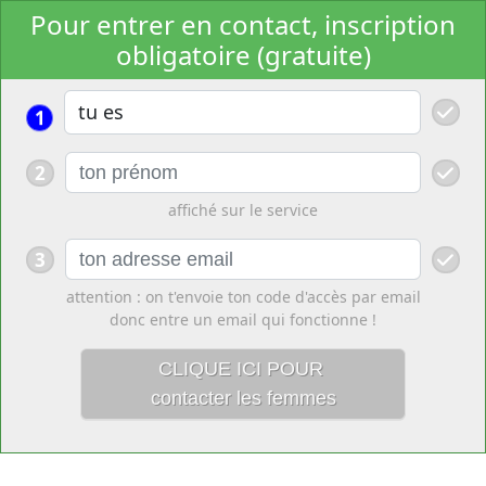
Pour entrer en contact, inscription
obligatoire (gratuite)
1
2
affiché sur le service
3
attention : on t'envoie ton code d'accès par email
donc entre un email qui fonctionne !
CLIQUE ICI POUR
contacter les femmes