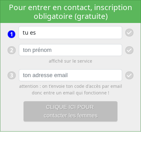
Pour entrer en contact, inscription
obligatoire (gratuite)
1
2
affiché sur le service
3
attention : on t'envoie ton code d'accès par email
donc entre un email qui fonctionne !
CLIQUE ICI POUR
contacter les femmes