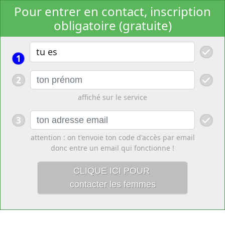
Pour entrer en contact, inscription
obligatoire (gratuite)
1
2
affiché sur le service
3
attention : on t'envoie ton code d'accès par email
donc entre un email qui fonctionne !
CLIQUE ICI POUR
contacter les femmes