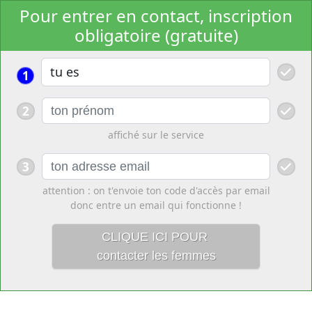
Pour entrer en contact, inscription
obligatoire (gratuite)
1
2
affiché sur le service
3
attention : on t'envoie ton code d'accès par email
donc entre un email qui fonctionne !
CLIQUE ICI POUR
contacter les femmes