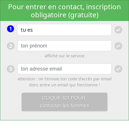
Pour entrer en contact, inscription
obligatoire (gratuite)
1
2
affiché sur le service
3
attention : on t'envoie ton code d'accès par email
donc entre un email qui fonctionne !
CLIQUE ICI POUR
contacter les femmes